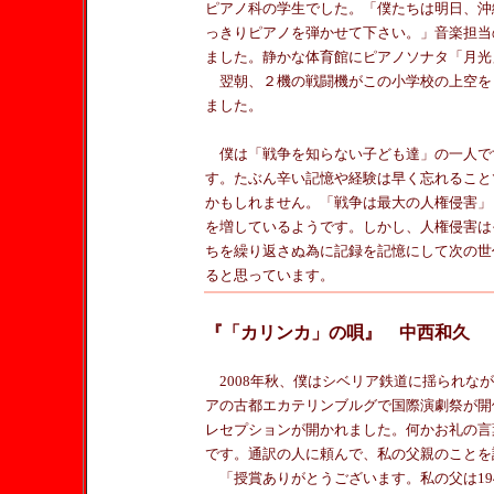
ピアノ科の学生でした。「僕たちは明日、沖
っきりピアノを弾かせて下さい。」音楽担当
ました。静かな体育館にピアノソナタ「月光
翌朝、２機の戦闘機がこの小学校の上空を
ました。
僕は「戦争を知らない子ども達」の一人で
す。たぶん辛い記憶や経験は早く忘れること
かもしれません。「戦争は最大の人権侵害」
を増しているようです。しかし、人権侵害は
ちを繰り返さぬ為に記録を記憶にして次の世
ると思っています。
『「カリンカ」の唄』 中西和久
2008年秋、僕はシベリア鉄道に揺られな
アの古都エカテリンブルグで国際演劇祭が開
レセプションが開かれました。何かお礼の言
です。通訳の人に頼んで、私の父親のことを
「授賞ありがとうございます。私の父は19