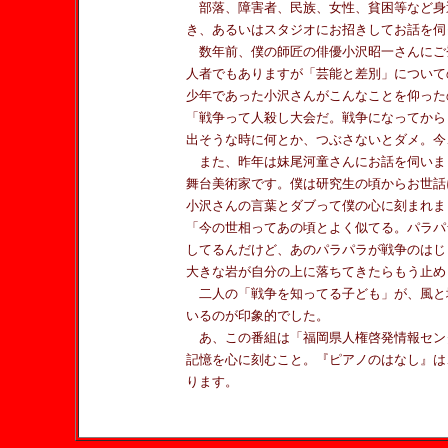
部落、障害者、民族、女性、貧困等など身
き、あるいはスタジオにお招きしてお話を伺
数年前、僕の師匠の俳優小沢昭一さんにご
人者でもありますが「芸能と差別」について
少年であった小沢さんがこんなことを仰った
「戦争って人殺し大会だ。戦争になってから
出そうな時に何とか、つぶさないとダメ。今
また、昨年は妹尾河童さんにお話を伺いま
舞台美術家です。僕は研究生の頃からお世話
小沢さんの言葉とダブって僕の心に刻まれま
「今の世相ってあの頃とよく似てる。パラパ
してるんだけど、あのパラパラが戦争のはじ
大きな岩が自分の上に落ちてきたらもう止め
二人の「戦争を知ってる子ども」が、風と
いるのが印象的でした。
あ、この番組は「福岡県人権啓発情報セン
記憶を心に刻むこと。『ピアノのはなし』は
ります。