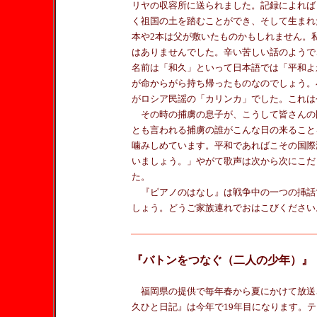
リヤの収容所に送られました。記録によれば１
く祖国の土を踏むことができ、そして生まれ
本や2本は父が敷いたものかもしれません。
はありませんでした。辛い苦しい話のようで
名前は「和久」といって日本語では「平和よ
が命からがら持ち帰ったものなのでしょう。
がロシア民謡の「カリンカ」でした。これは
その時の捕虜の息子が、こうして皆さんの
とも言われる捕虜の誰がこんな日の来ること
噛みしめています。平和であればこその国際
いましょう。」やがて歌声は次から次にこだ
た。
『ピアノのはなし』は戦争中の一つの挿話
しょう。どうご家族連れでおはこびください
『バトンをつなぐ（二人の少年）』
福岡県の提供で毎年春から夏にかけて放送
久ひと日記』は今年で19年目になります。