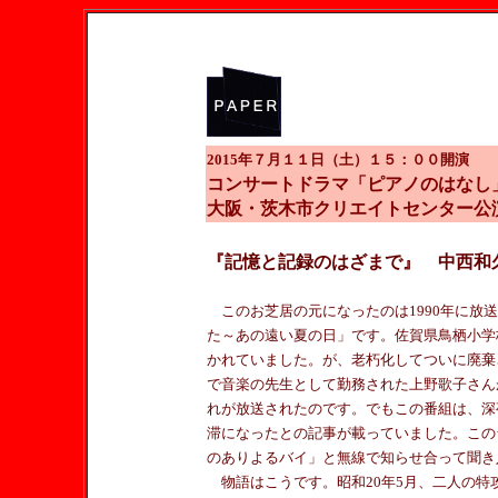
2015年７月１１日（土）１５：００開演
コンサートドラマ「ピアノのはなし
大阪・茨木市クリエイトセンター公
『記憶と記録のはざまで』 中西和
このお芝居の元になったのは1990年に放
た～あの遠い夏の日」です。佐賀県鳥栖小学
かれていました。が、老朽化してついに廃棄
で音楽の先生として勤務された上野歌子さん
れが放送されたのです。でもこの番組は、深
滞になったとの記事が載っていました。この
のありよるバイ」と無線で知らせ合って聞き
物語はこうです。昭和20年5月、二人の特