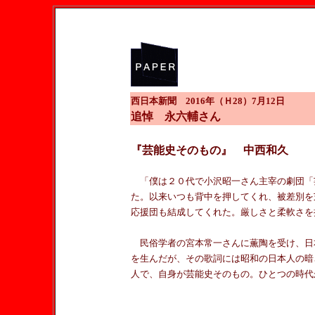
西日本新聞 2016年（Ｈ28）7月12日
追悼 永六輔さん
『芸能史そのもの』 中西和久
「僕は２０代で小沢昭一さん主宰の劇団「
た。以来いつも背中を押してくれ、被差別を
応援団も結成してくれた。厳しさと柔軟さを
民俗学者の宮本常一さんに薫陶を受け、日
を生んだが、その歌詞には昭和の日本人の暗
人で、自身が芸能史そのもの。ひとつの時代