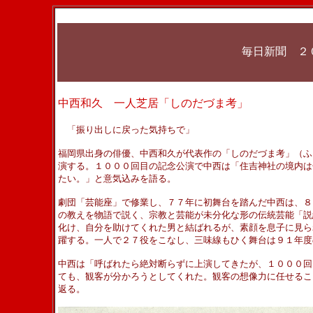
毎日新聞 ２
中西和久 一人芝居「しのだづま考」
「振り出しに戻った気持ちで」
福岡県出身の俳優、中西和久が代表作の「しのだづま考」（ふ
演する。１０００回目の記念公演で中西は「住吉神社の境内は
たい。」と意気込みを語る。
劇団「芸能座」で修業し、７７年に初舞台を踏んだ中西は、８
の教えを物語で説く、宗教と芸能が未分化な形の伝統芸能「説
化け、自分を助けてくれた男と結ばれるが、素顔を息子に見ら
躍する。一人で２７役をこなし、三味線もひく舞台は９１年度
中西は「呼ばれたら絶対断らずに上演してきたが、１０００回
ても、観客が分かろうとしてくれた。観客の想像力に任せるこ
返る。