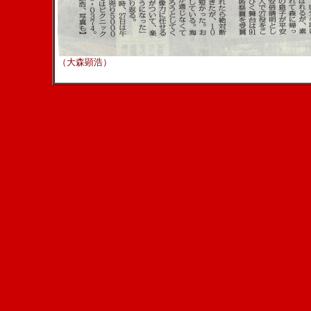
（大森顕浩）