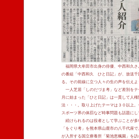
福岡県大牟田市出身の俳優、中西和久さん
の番組「中西和久 ひと日記」が、放送千
る。その前線に立つ人々の生の声を伝えよ
一人芝居「しのだづま考」など差別をテ
月に始まった「ひと日記」は一貫して人権
法・・・。取り上げたテーマは３０以上。
スポーツ界の体罰など時事問題も話題にし
続けられるのは役者として学ぶことが多
「をぐり考」を熊本県山鹿市の八千代座で
が入所する国立療養所「菊池恵楓園」を訪