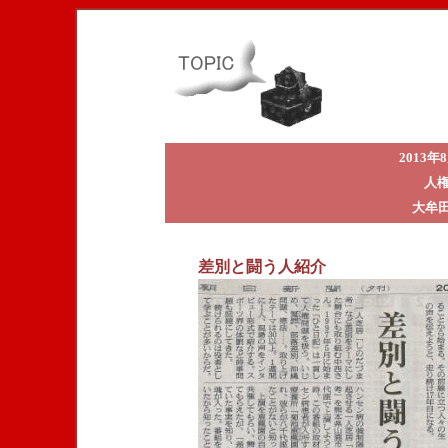
2013
人権
大牟
差別と闘う人紹介