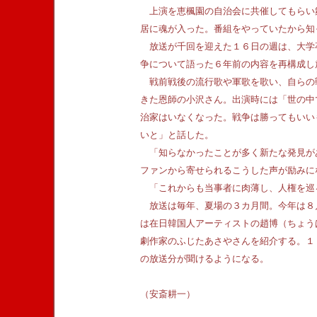
上演を恵楓園の自治会に共催してもらい
居に魂が入った。番組をやっていたから知
放送が千回を迎えた１６日の週は、大学
争について語った６年前の内容を再構成し
戦前戦後の流行歌や軍歌を歌い、自らの
きた恩師の小沢さん。出演時には「世の中
治家はいなくなった。戦争は勝ってもいい
いと」と話した。
「知らなかったことが多く新たな発見が
ファンから寄せられるこうした声が励みに
「これからも当事者に肉薄し、人権を巡
放送は毎年、夏場の３カ月間。今年は８
は在日韓国人アーティストの趙博（ちょう
劇作家のふじたあさやさんを紹介する。１
の放送分が聞けるようになる。
（安斎耕一）